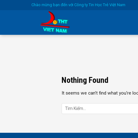
Skip
Chào mừng bạn đến với Công ty Tin Học Trẻ Việt Nam
to
content
Nothing Found
It seems we can’t find what you’re lo