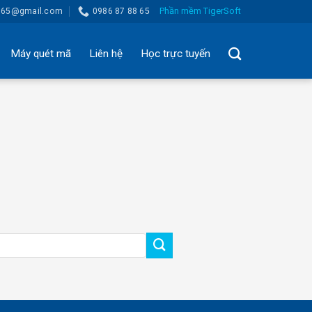
Phần mềm TigerSoft
8865@gmail.com
0986 87 88 65
Máy quét mã
Liên hệ
Học trực tuyến